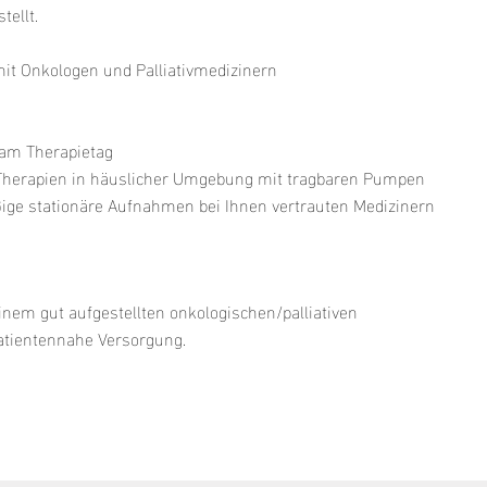
tellt.
t Onkologen und Palliativmedizinern
 am Therapietag
 Therapien in häuslicher Umgebung mit tragbaren Pumpen
äßige stationäre Aufnahmen bei Ihnen vertrauten Medizinern
einem gut aufgestellten onkologischen/palliativen
patientennahe Versorgung.